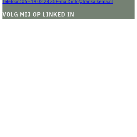
Telefoon: 06 - 19 02 28 35
E-mail: info@frankaikema.nl
VOLG MIJ OP LINKED IN