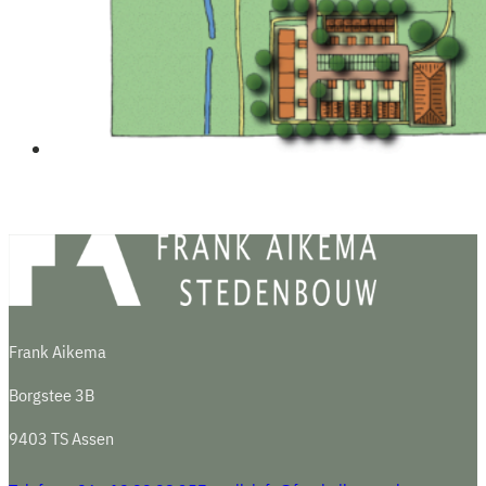
Frank Aikema
Borgstee 3B
9403 TS Assen